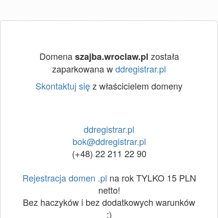
Domena
została
szajba.wroclaw.pl
zaparkowana w
ddregistrar.pl
Skontaktuj się
z właścicielem domeny
ddregistrar.pl
bok@ddregistrar.pl
(+48) 22 211 22 90
Rejestracja domen .pl
na rok TYLKO 15 PLN
netto!
Bez haczyków i bez dodatkowych warunków
:)