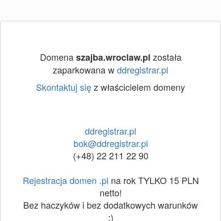
Domena
została
szajba.wroclaw.pl
zaparkowana w
ddregistrar.pl
Skontaktuj się
z właścicielem domeny
ddregistrar.pl
bok@ddregistrar.pl
(+48) 22 211 22 90
Rejestracja domen .pl
na rok TYLKO 15 PLN
netto!
Bez haczyków i bez dodatkowych warunków
:)