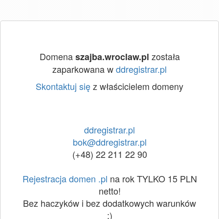
Domena
została
szajba.wroclaw.pl
zaparkowana w
ddregistrar.pl
Skontaktuj się
z właścicielem domeny
ddregistrar.pl
bok@ddregistrar.pl
(+48) 22 211 22 90
Rejestracja domen .pl
na rok TYLKO 15 PLN
netto!
Bez haczyków i bez dodatkowych warunków
:)