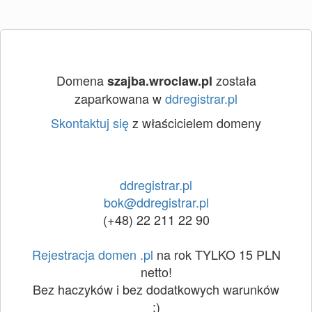
Domena
została
szajba.wroclaw.pl
zaparkowana w
ddregistrar.pl
Skontaktuj się
z właścicielem domeny
ddregistrar.pl
bok@ddregistrar.pl
(+48) 22 211 22 90
Rejestracja domen .pl
na rok TYLKO 15 PLN
netto!
Bez haczyków i bez dodatkowych warunków
:)